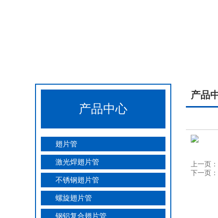
产品
产品中心
翅片管
激光焊翅片管
上一页：
下一页：
不锈钢翅片管
螺旋翅片管
钢铝复合翅片管