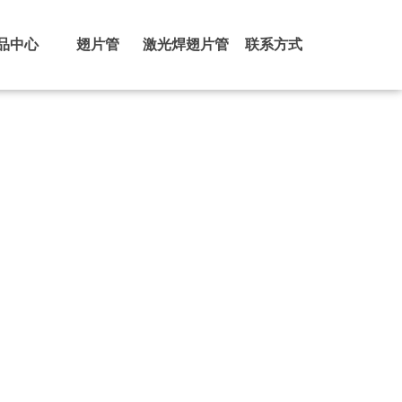
品中心
翅片管
激光焊翅片管
联系方式